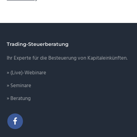
Footer
Trading-Steuerberatung
Ihr Experte für die Besteuerung von Kapitaleinkünften.
» (Live)-Webinare
» Seminare
» Beratung