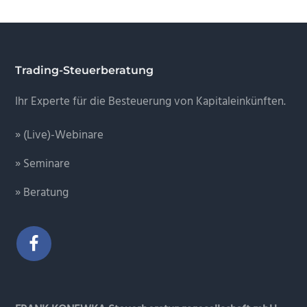
Footer
Trading-Steuerberatung
Ihr Experte für die Besteuerung von Kapitaleinkünften.
» (Live)-Webinare
» Seminare
» Beratung