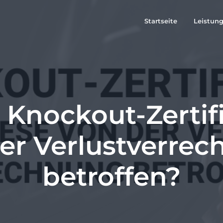
Startseite
Leistun
 Knockout-Zertif
er Verlustverre
betroffen?