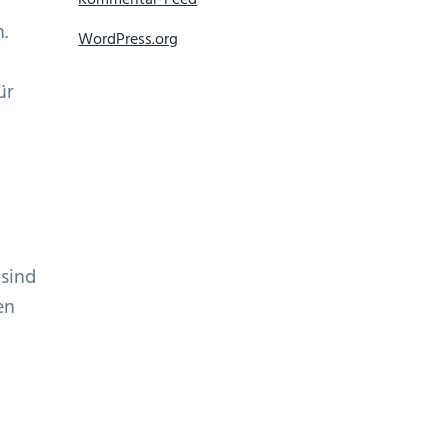
Kommentar-Feed
.
WordPress.org
ür
 sind
en