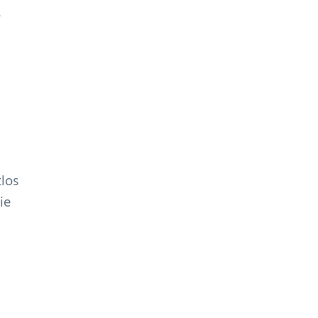
n
tlos
ie