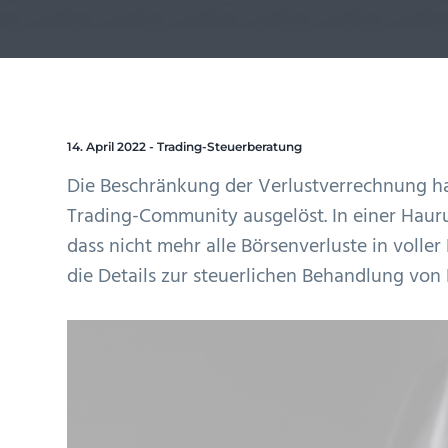
i
e
s
n
o
n
p
g
n
r
e
s
i
n
p
n
14. April 2022
-
Trading-Steuerberatung
r
g
Die Beschränkung der Verlustverrechnung ha
i
e
Trading-Community ausgelöst. In einer Haur
n
n
dass nicht mehr alle Börsenverluste in volle
g
die Details zur steuerlichen Behandlung von 
e
n