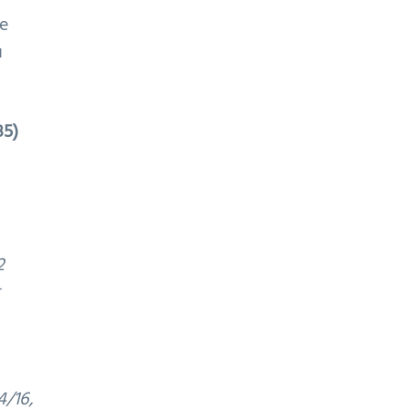
le
u
85)
2
t
4/16,