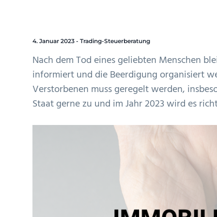
i
e
s
n
o
n
p
g
n
r
e
4. Januar 2023
-
Trading-Steuerberatung
s
i
n
Nach dem Tod eines geliebten Menschen ble
p
n
informiert und die Beerdigung organisiert w
r
g
Verstorbenen muss geregelt werden, insbesond
i
e
Staat gerne zu und im Jahr 2023 wird es ric
n
n
g
e
n