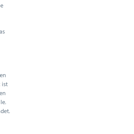
ne
as
gen
 ist
ren
le.
det.