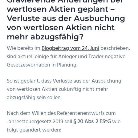
n
r
e
wertlosen Aktien geplant
–
s
i
n
Verluste aus der Ausbuchung
p
n
von wertlosen Aktien nicht
r
g
mehr abzugsfähig?
i
e
Wie bereits im
Blogbeitrag vom 24. Juni
beschrieben,
n
n
sind aktuell einige für Anleger und Trader negative
g
Gesetzesvorhaben in Planung.
e
n
So ist geplant, dass Verluste aus der Ausbuchung
von wertlosen Aktien zukünftig nicht mehr
abzugsfähig sein sollen.
Nach dem Willen des Referentenentwurfs zum
Jahressteuergesetz 2019 soll
§ 20 Abs. 2 EStG
wie
folgt geändert werden: