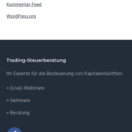
Kommentar-Feed
WordPress.org
Footer
Trading-Steuerberatung
Ihr Experte für die Besteuerung von Kapitaleinkünften.
» (Live)-Webinare
» Seminare
» Beratung