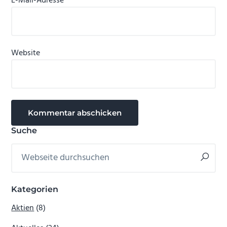
E-Mail-Adresse
*
Website
Seitenspalte
Suche
Webseite
durchsuchen
Kategorien
Aktien
(8)